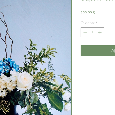
Prix
199,99 $
Quantité
*
Aj