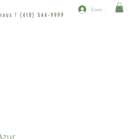
Connexion
nous ! (418) 544-9999
Azur