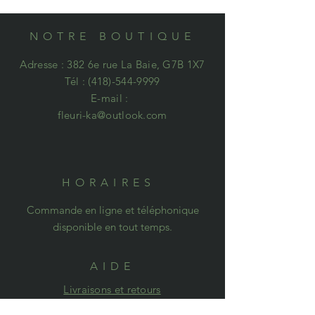
NOTRE BOUTIQUE
Adresse : 382 6e rue La Baie, G7B 1X7
Tél :
(418)-544-9999
E-mail :
fleuri-ka@outlook.com
HORAIRES
Commande en ligne et téléphonique
disponible en tout temps.
AIDE
Livraisons et retours
Politique de confidentialité