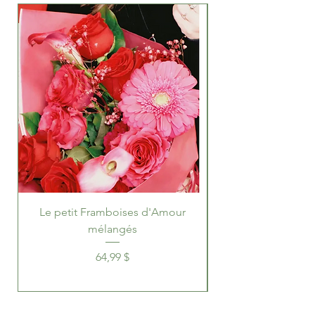
Le petit Framboises d'Amour
Framboise d'Amo
mélangés
de luxe et bombe d
Prix
64,99 $