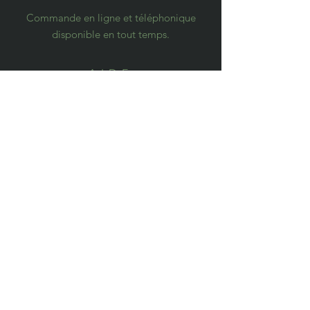
Commande en ligne et téléphonique
disponible en tout temps.
AIDE
Livraisons et retours
Politique de confidentialité
FAQ
S'ABONNER
S'abonner