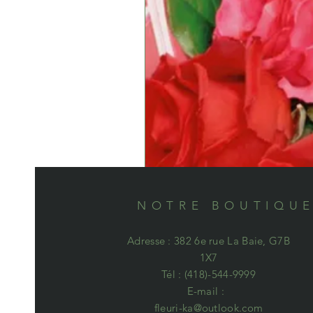
NOTRE BOUTIQU
Adresse : 382 6e rue La Baie, G7B
1X7
Tél : (418)-544-9999
E-mail :
fleuri-ka@outlook.com