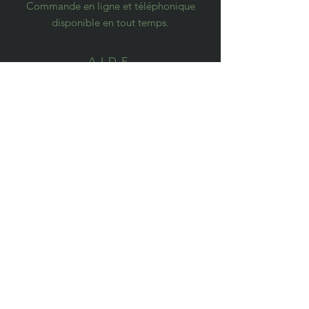
Commande en ligne et téléphonique
disponible en tout temps.
AIDE
Livraisons et retours
Politique de confidentialité
FAQ
S'ABONNER
S'abonner