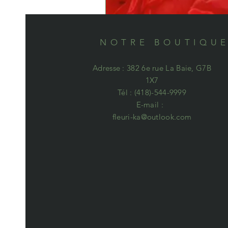
NOTRE BOUTIQU
Adresse : 382 6e rue La Baie, G7B
1X7
Tél : (418)-544-9999
E-mail :
fleuri-ka@outlook.com