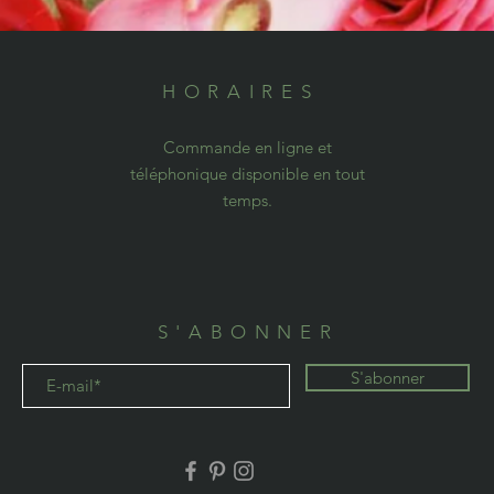
E
HORAIRES
Commande en ligne et
téléphonique disponible en tout
Le petit Framboises d'Amour mélangés
temps.
Prix
64,99 $
S'ABONNER
S'abonner