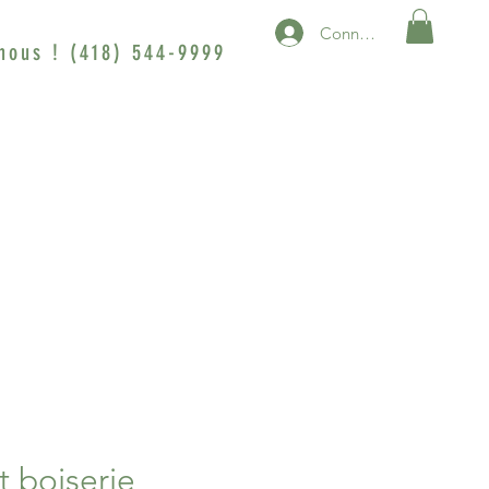
Connexion
nous ! (418) 544-9999
t boiserie